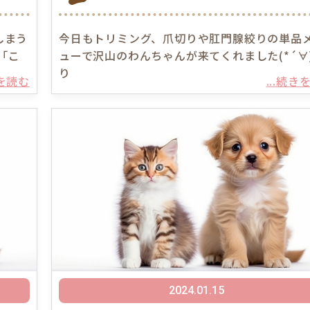
しまう
今日もトリミング、爪切りや肛門腺絞りの単品
「こ
ューで沢山のわんちゃんが来てくれました(*´∀
り
きを読む
...続き
2024.01.15