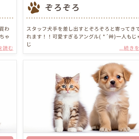
ぞろぞろ
買わ
スタッフ犬手を差し出すとぞろぞろと寄ってき
ちゃ
れます！！可愛すぎるアングル( *´艸)一人もじ
じ
きを読む
...続き