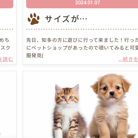
2024.01.07
サイズが…
めち
先日、知多の方に遊びに行って来ました！行っ
イスク
にペットショップがあったので覗いてみると可
服発見(
きを読む
...続き