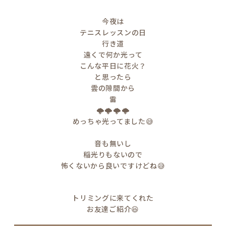
今夜は
テニスレッスンの日
行き道
遠くで何か光って
こんな平日に花火？
と思ったら
雲の隙間から
雷
🌩️🌩️🌩️🌩️
めっちゃ光ってました😅
音も無いし
稲光りもないので
怖くないから良いですけどね😅
トリミングに来てくれた
お友達ご紹介😆