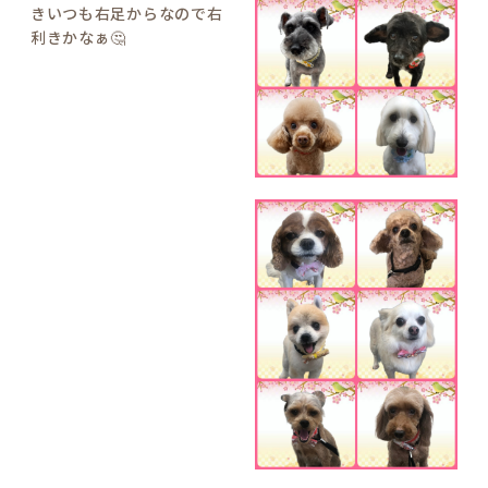
きいつも右足からなので右
利きかなぁ🤔