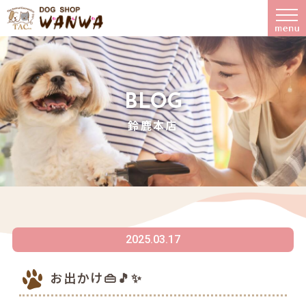
BLOG
鈴鹿本店
2025.03.17
お出かけ👜🎵✨